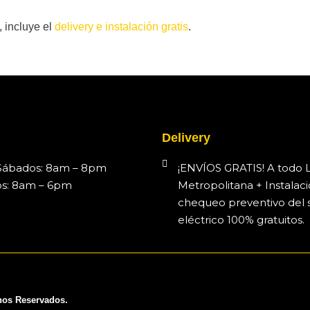
, incluye el
delivery e instalación gratis
.
Delivery
Sábados: 8am – 8pm
¡ENVÍOS GRATIS! A todo 
s: 8am – 6pm
Metropolitana + Instalaci
chequeo preventivo del 
eléctrico 100% gratuitos.
chos Reservados.