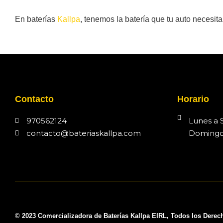
En baterías
Kallpa
, tenemos la batería que tu auto necesita
Contacto
Horario
970562124
Lunes a 
contacto@bateriaskallpa.com
Domingo
© 2023 Comercializadora de Baterías Kallpa EIRL, Todos los Dere