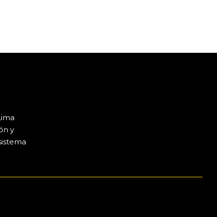
Lima
ón y
sistema